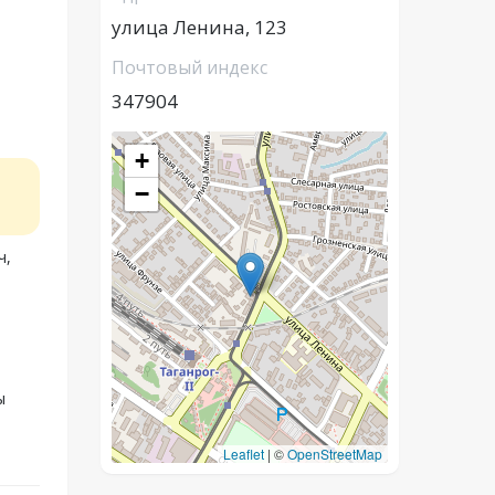
улица Ленина, 123
Почтовый индекс
347904
+
−
ч,
ы
Leaflet
|
©
OpenStreetMap