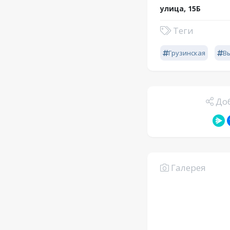
улица, 15Б
Теги
Грузинская
В
Доб
Галерея