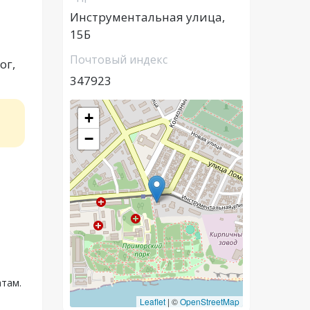
Инструментальная улица,
15Б
Почтовый индекс
ог,
347923
+
−
атам.
Leaflet
|
©
OpenStreetMap