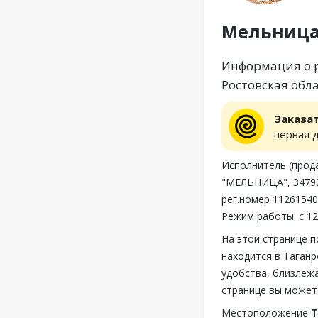
Мельниц
Информация о р
Ростовская обла
Заказа
первая 
Исполнитель (пр
"МЕЛЬНИЦА", 347923
рег.номер 1126154
Режим работы: с 12
На этой странице 
находится в Таганр
удобства, близлеж
странице вы может
Местоположение
Т