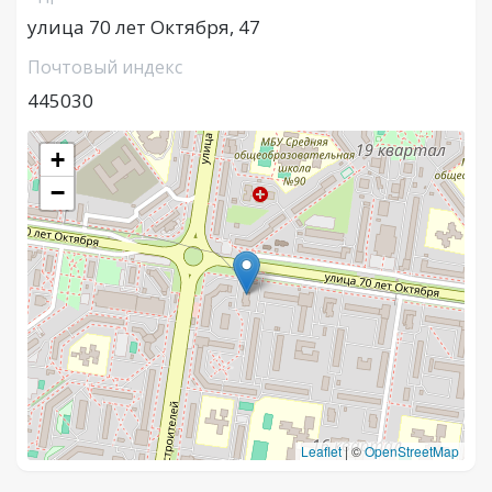
улица 70 лет Октября, 47
Почтовый индекс
445030
+
−
Leaflet
|
©
OpenStreetMap