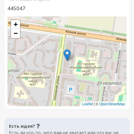
445047
+
−
Leaflet
|
©
OpenStreetMap
Есть идея?
Есть ли что-то, чего вам не хватает или что вас не