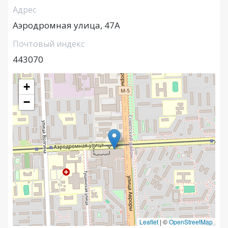
Адрес
Аэродромная улица, 47А
Почтовый индекс
443070
+
−
Leaflet
|
©
OpenStreetMap