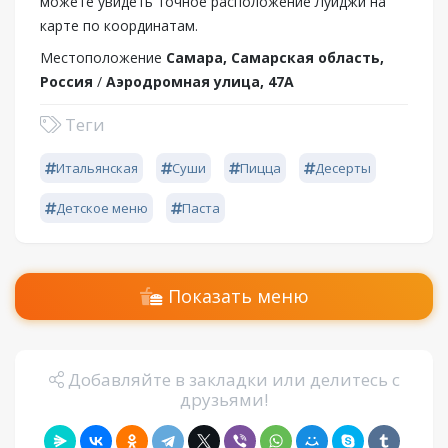
можете увидеть точное расположение Луиджи на
карте по координатам.
Местоположение
Самара, Самарская область,
Россия
/
Аэродромная улица, 47А
Теги
Итальянская
Суши
Пицца
Десерты
Детское меню
Паста
Показать меню
Добавляйте в закладки или делитесь с
друзьями!