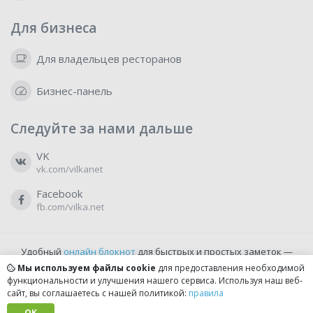
Для бизнеса
Для владельцев ресторанов
Бизнес-панель
Следуйте за нами дальше
VK
vk.com/vilkanet
Facebook
fb.com/vilka.net
Удобный
онлайн блокнот
для быстрых и простых заметок —
бесплатно и доступно прямо из браузера.
Мы используем файлы cookie
для предоставления необходимой
функциональности и улучшения нашего сервиса. Используя наш веб-
сайт, вы соглашаетесь с нашей политикой:
правила
© 2022-2026, vilka.net
Сделано с
OK