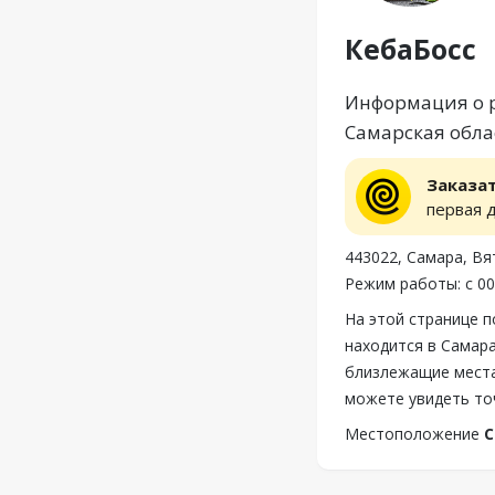
КебаБосс
Информация о р
Самарская облас
Заказа
первая 
443022, Самара, Вят
Режим работы: с 00
На этой странице 
находится в Самара
близлежащие места
можете увидеть то
Местоположение
С