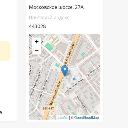
Московское шоссе, 27А
Почтовый индекс
443028
+
−
А
Leaflet
|
©
OpenStreetMap