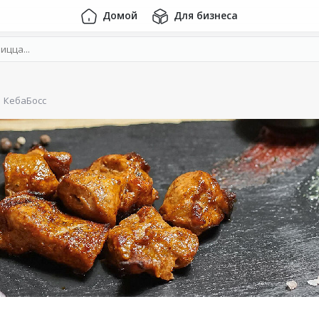
Домой
Для бизнеса
КебаБосс