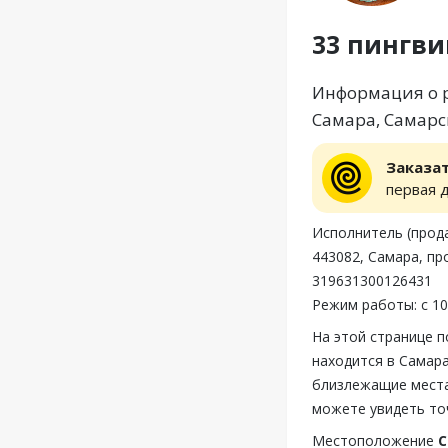
33 пингви
Информация о р
Самара, Самарск
Заказа
первая 
Исполнитель (прод
443082, Самара, пр
319631300126431
Режим работы: с 10
На этой странице 
находится в Самара
близлежащие места,
можете увидеть то
Местоположение
С