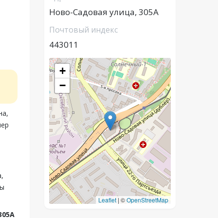
Ново-Садовая улица, 305А
Почтовый индекс
443011
+
−
на,
мер
,
вы
Leaflet
|
©
OpenStreetMap
305А