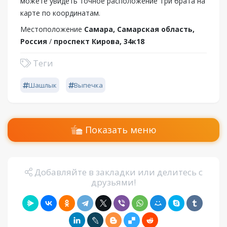
можете увидеть точное расположение Три брата на
карте по координатам.
Местоположение
Самара, Самарская область,
Россия
/
проспект Кирова, 34к18
Теги
Шашлык
Выпечка
Показать меню
Добавляйте в закладки или делитесь с
друзьями!