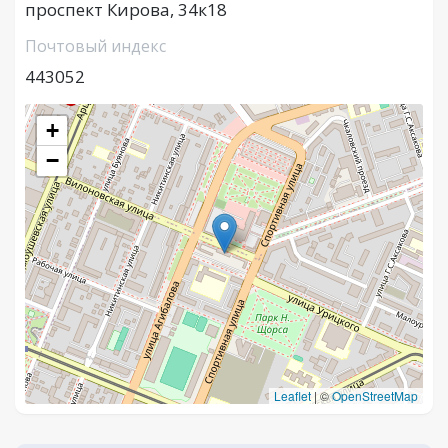
проспект Кирова, 34к18
Почтовый индекс
443052
+
−
Leaflet
|
©
OpenStreetMap