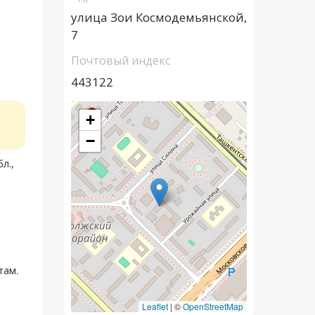
улица Зои Космодемьянской,
7
Почтовый индекс
443122
+
−
л.,
там.
Leaflet
|
©
OpenStreetMap