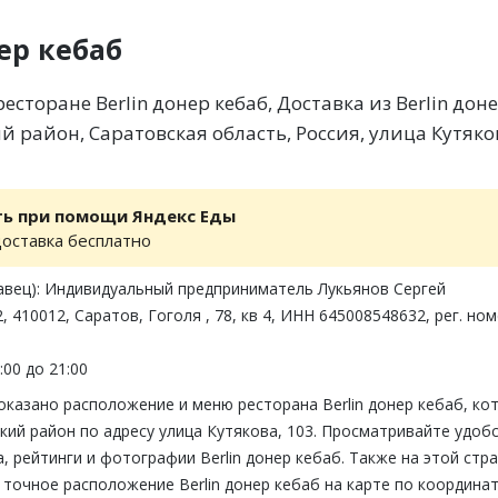
нер кебаб
сторане Berlin донер кебаб, Доставка из Berlin дон
й район, Саратовская область, Россия, улица Кутяко
ть при помощи Яндекс Еды
доставка бесплатно
авец): Индивидуальный предприниматель Лукьянов Сергей
 410012, Саратов, Гоголя , 78, кв 4, ИНН 645008548632, рег. но
:00 до 21:00
оказано расположение и меню ресторана Berlin донер кебаб, ко
кий район по адресу улица Кутякова, 103. Просматривайте удобс
 рейтинги и фотографии Berlin донер кебаб. Также на этой стр
точное расположение Berlin донер кебаб на карте по координат