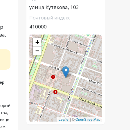
улица Кутякова, 103
Почтовый индекс
410000
ер
ва,
+
−
мер
торый
тва,
анице
Leaflet
|
©
OpenStreetMap
ам.