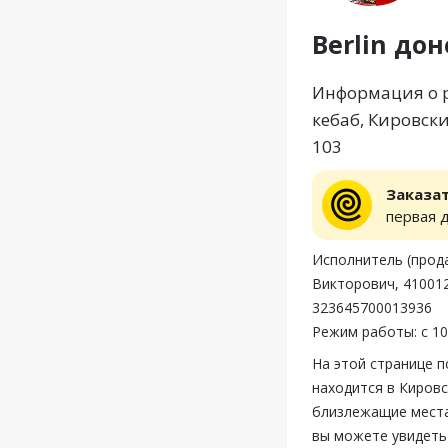
Berlin до
Информация о ре
кебаб, Кировски
103
Заказа
первая 
Исполнитель (прод
Викторович, 410012,
323645700013936
Режим работы: с 10
На этой странице п
находится в Кировс
близлежащие места,
вы можете увидеть 