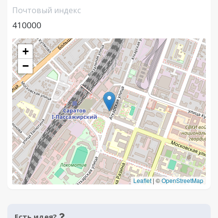
Почтовый индекс
410000
+
−
Leaflet
|
©
OpenStreetMap
Есть идея?