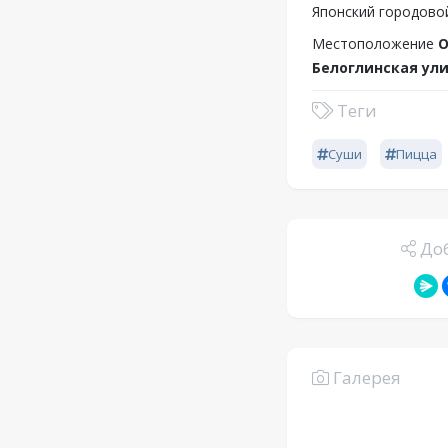
Японский городовой
Местоположение
О
Белоглинская ули
Теги
Суши
Пицца
Доб
Галерея