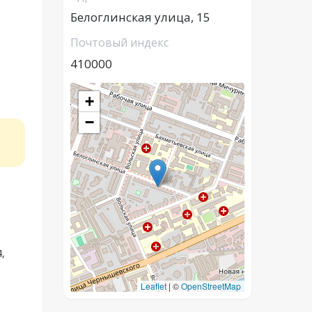
Белоглинская улица, 15
Почтовый индекс
410000
+
−
,
Leaflet
|
©
OpenStreetMap