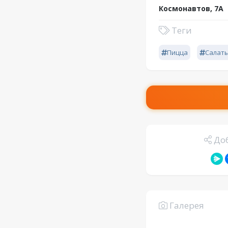
Космонавтов, 7А
Теги
Пицца
Салат
Доб
Галерея