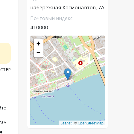
набережная Космонавтов, 7А
Почтовый индекс
410000
+
−
АСТЕР
йте
там.
Leaflet
|
©
OpenStreetMap
я