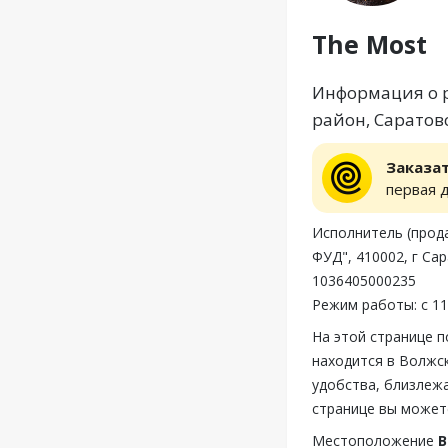
The Most
Информация о р
район, Саратовс
Заказа
первая 
Исполнитель (пр
ФУД", 410002, г Са
1036405000235
Режим работы: с 11
На этой странице 
находится в Волжс
удобства, близлежа
странице вы может
Местоположение
В