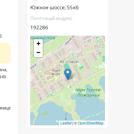
Южное шоссе, 55к6
Почтовый индекс
192286
6
+
−
вна,
849
анице
Leaflet
|
©
OpenStreetMap