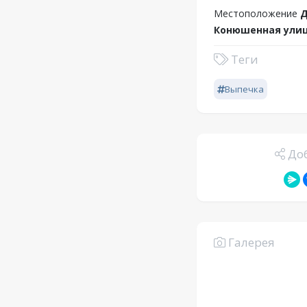
Местоположение
Д
Конюшенная улиц
Теги
Выпечка
Доб
Галерея