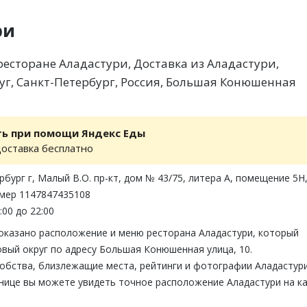
ри
есторане Аладастури, Доставка из Аладастури,
г, Санкт-Петербург, Россия, Большая Конюшенная
ть при помощи Яндекс Еды
доставка бесплатно
рбург г, Малый В.О. пр-кт, дом № 43/75, литера А, помещение 5Н
омер 1147847435108
:00 до 22:00
показано расположение и меню ресторана Аладастури, который
вый округ по адресу Большая Конюшенная улица, 10.
обства, близлежащие места, рейтинги и фотографии Аладастури
анице вы можете увидеть точное расположение Аладастури на к