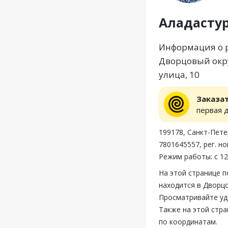
Аладасту
Информация о р
Дворцовый окру
улица, 10
Заказа
первая 
199178, Санкт-Пете
7801645557, рег. н
Режим работы: с 12
На этой странице 
находится в Дворцо
Просматривайте уд
Также на этой стр
по координатам.