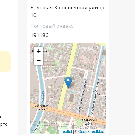
Большая Конюшенная улица,
10
Почтовый индекс
191186
+
−
,
.
арте
Leaflet
|
©
OpenStreetMap