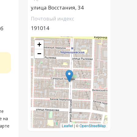
улица Восстания, 34
Почтовый индекс
191014
аб
+
−
те
е на
карте
Leaflet
|
©
OpenStreetMap