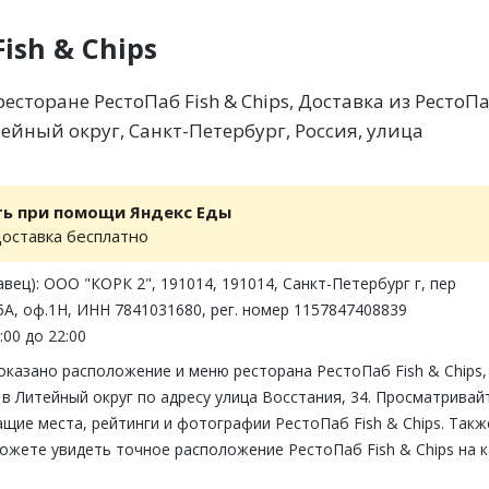
ish & Chips
сторане РестоПаб Fish & Chips, Доставка из РестоП
итейный округ, Санкт-Петербург, Россия, улица
ть при помощи Яндекс Еды
доставка бесплатно
вец): ООО "КОРК 2", 191014, 191014, Санкт-Петербург г, пер
А, оф.1Н, ИНН 7841031680, рег. номер 1157847408839
:00 до 22:00
оказано расположение и меню ресторана РестоПаб Fish & Chips,
в Литейный округ по адресу улица Восстания, 34. Просматривай
щие места, рейтинги и фотографии РестоПаб Fish & Chips. Такж
ожете увидеть точное расположение РестоПаб Fish & Chips на 