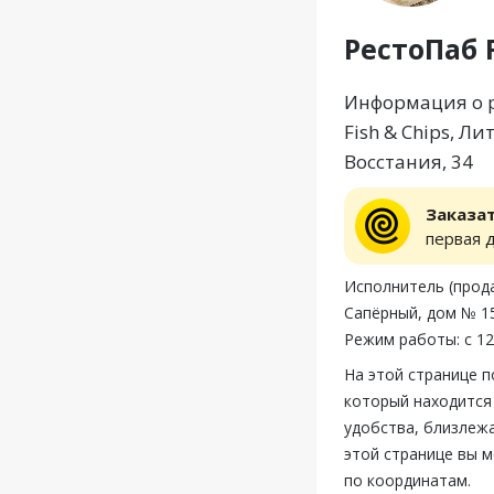
РестоПаб F
Информация о ре
Fish & Chips, Л
Восстания, 34
Заказа
первая 
Исполнитель (прода
Сапёрный, дом № 15
Режим работы: с 12
На этой странице п
который находится 
удобства, близлежа
этой странице вы м
по координатам.