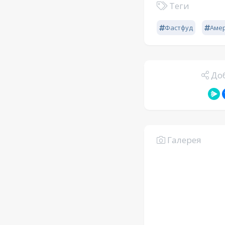
Теги
Фастфуд
Аме
Доб
Галерея