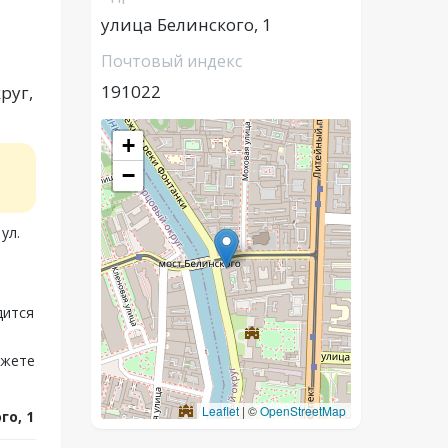
улица Белинского, 1
Почтовый индекс
191022
руг,
+
−
ул.
дится
ожете
Leaflet
|
©
OpenStreetMap
го, 1