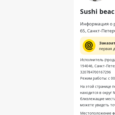
Sushi bea
Информация о ре
65, Санкт-Петер
Заказа
первая 
Исполнитель (прод
194046, Санкт-Пете
320784700167296
Режим работы: с 00
На этой странице п
находится в округ 
близлежащие места,
можете увидеть точ
Местоположение
о