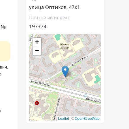
улица Оптиков, 47к1
Почтовый индекс
197374
г №
+
−
вич,
р
ы
Leaflet
|
©
OpenStreetMap