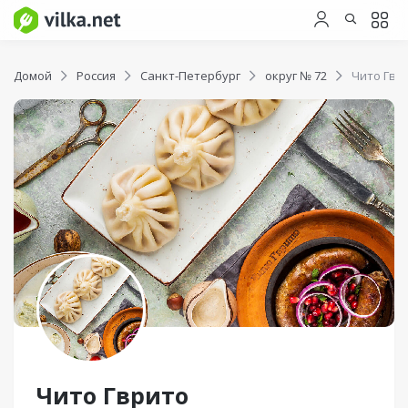
Домой
Россия
Санкт-Петербург
округ № 72
Чито Гвр
Чито Гврито