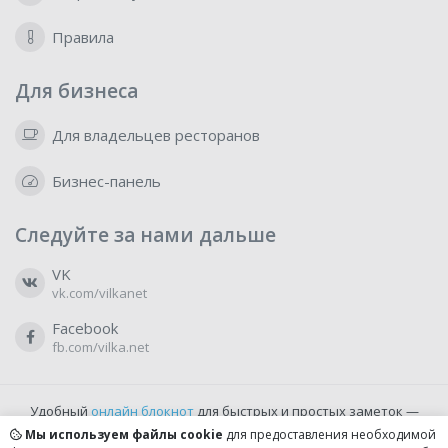
Правила
Для бизнеса
Для владельцев ресторанов
Бизнес-панель
Следуйте за нами дальше
VK
vk.com/vilkanet
Facebook
fb.com/vilka.net
Удобный
онлайн блокнот
для быстрых и простых заметок —
бесплатно и доступно прямо из браузера.
Мы используем файлы cookie
для предоставления необходимой