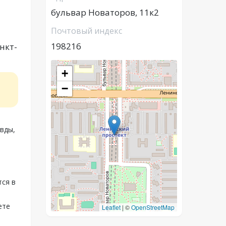
бульвар Новаторов, 11к2
Почтовый индекс
198216
нкт-
+
−
вды,
тся в
ете
Leaflet
|
©
OpenStreetMap