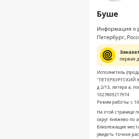
Буше
Информация о р
Петербург, Росс
Заказа
первая 
Исполнитель (пр
"ПЕТЕРБУРГСКИЙ К
д 2/13, литера а, 
1027809217974
Режим работы: с 10
На этой странице 
округ Княжево по а
близлежащие места
увидеть точное ра