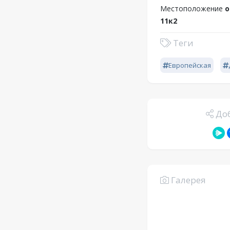
Местоположение
о
11к2
Теги
Европейская
Доб
Галерея