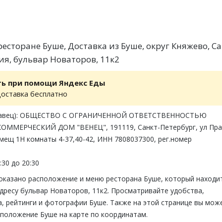
есторане Буше, Доставка из Буше, округ Княжево, Са
ия, бульвар Новаторов, 11к2
ть при помощи Яндекс Еды
доставка бесплатно
одавец): ОБЩЕСТВО С ОГРАНИЧЕННОЙ ОТВЕТСТВЕННОСТЬЮ
ОММЕРЧЕСКИЙ ДОМ "ВЕНЕЦ", 191119, Санкт-Петербург, ул Пра
помещ 1Н комнаты 4-37,40-42, ИНН 7808037300, рег.номер
:30 до 20:30
показано расположение и меню ресторана Буше, который находи
дресу бульвар Новаторов, 11к2. Просматривайте удобства,
, рейтинги и фотографии Буше. Также на этой странице вы мож
сположение Буше на карте по координатам.