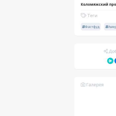
Коломяжский про
Теги
Фастфуд
Аме
Доб
Галерея