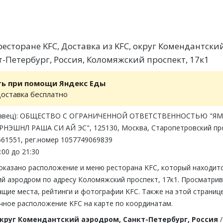
есторане KFC, Доставка из KFC, округ Комендантски
т-Петербург, Россия, Коломяжский проспект, 17к1
ть при помощи Яндекс Еды
доставка бесплатно
одавец): ОБЩЕСТВО С ОГРАНИЧЕННОЙ ОТВЕТСТВЕННОСТЬЮ "ЯМ
НЭШНЛ РАША СИ АЙ ЭС", 125130, Москва, Старопетровский пр
2561551, рег.номер 1057749069839
:00 до 21:30
показано расположение и меню ресторана KFC, который находитс
ий аэродром по адресу Коломяжский проспект, 17к1. Просматри
щие места, рейтинги и фотографии KFC. Также на этой страниц
чное расположение KFC на карте по координатам.
круг Комендантский аэродром, Санкт-Петербург, Россия
/