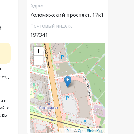
Адрес
Коломяжский проспект, 17к1
Почтовый индекс
й
197341
+
−
!
оезд,
я в
вайте
е вы
Leaflet
|
©
OpenStreetMap