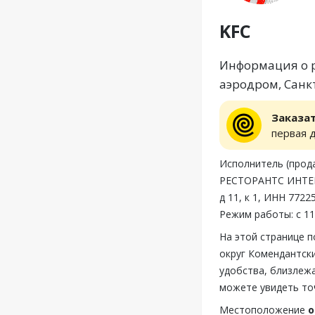
KFC
Информация о р
аэродром, Санк
Заказа
первая 
Исполнитель (пр
РЕСТОРАНТС ИНТЕР
д 11, к 1, ИНН 772
Режим работы: с 11
На этой странице 
округ Комендантск
удобства, близлежа
можете увидеть то
Местоположение
о