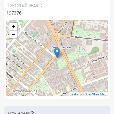
Почтовый индекс
197376
+
−
Leaflet
|
©
OpenStreetMap
Есть идея?