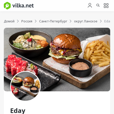
Домой
Россия
Санкт-Петербург
округ Ланское
Eday
Eday