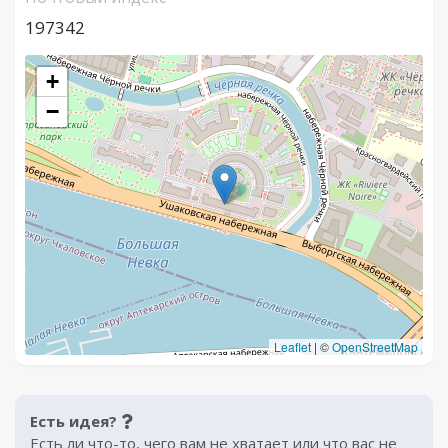
197342
+
−
Leaflet
|
©
OpenStreetMap
Есть идея?
Есть ли что-то, чего вам не хватает или что вас не