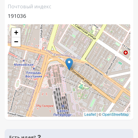
Почтовый индекс
191036
+
−
Leaflet
|
©
OpenStreetMap
Есть идея?