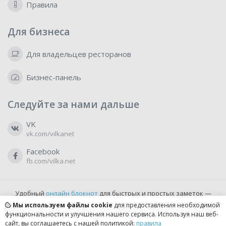
Правила
Для бизнеса
Для владельцев ресторанов
Бизнес-панель
Следуйте за нами дальше
VK
vk.com/vilkanet
Facebook
fb.com/vilka.net
Удобный
онлайн блокнот
для быстрых и простых заметок —
бесплатно и доступно прямо из браузера.
Мы используем файлы cookie
для предоставления необходимой
функциональности и улучшения нашего сервиса. Используя наш веб-
сайт, вы соглашаетесь с нашей политикой:
правила