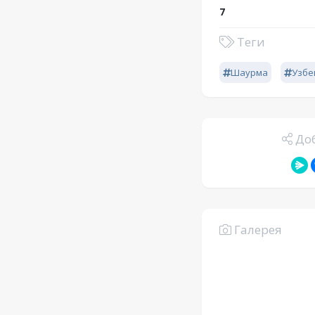
7
Теги
Шаурма
Узбе
Доб
Галерея