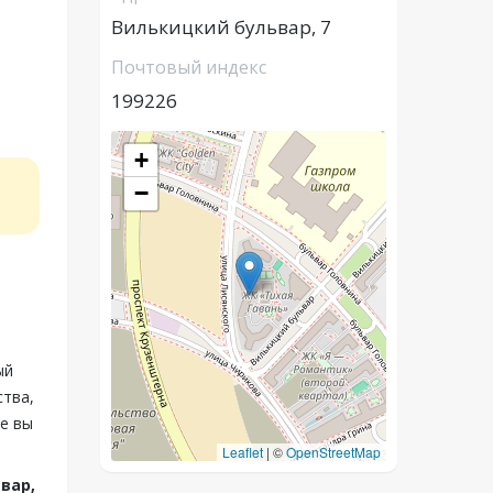
Вилькицкий бульвар, 7
Почтовый индекс
199226
+
−
ый
ства,
е вы
Leaflet
|
©
OpenStreetMap
вар,