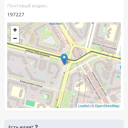
Почтовый индекс
197227
+
−
Leaflet
|
©
OpenStreetMap
Есть идея?