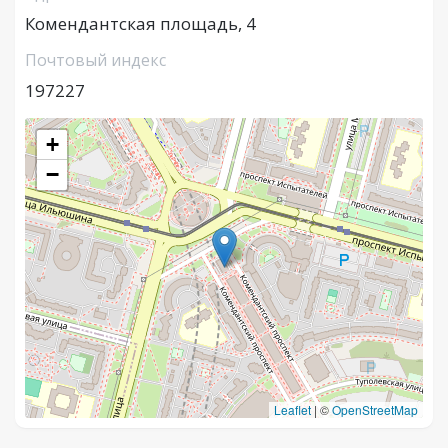
Комендантская площадь, 4
Почтовый индекс
197227
+
−
Leaflet
|
©
OpenStreetMap