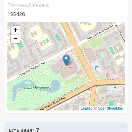
Почтовый индекс
195426
+
−
Leaflet
|
©
OpenStreetMap
Есть идея?