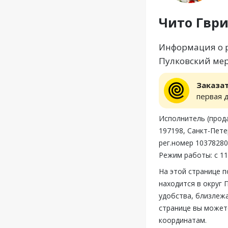
Чито Гвр
Информация о р
Пулковский мер
Заказа
первая 
Исполнитель (про
197198, Санкт-Пете
рег.номер 1037828
Режим работы: с 11
На этой странице 
находится в округ 
удобства, близлежа
странице вы может
координатам.