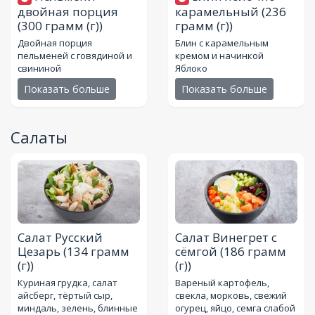
двойная порция
карамельный
(236
(300 грамм (г))
грамм (г))
Двойная порция
Блин с карамельным
пельменей с говядиной и
кремом и начинкой
свининой
Яблоко
Показать больше
Показать больше
Салаты
Салат Русский
Салат Винегрет с
Цезарь
(134 грамм
сёмгой
(186 грамм
(г))
(г))
Куриная грудка, салат
Вареный картофель,
айсберг, тёртый сыр,
свекла, морковь, свежий
миндаль, зелень, блинные
огурец, яйцо, семга слабой