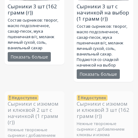
Сырники 3 шт
(162
Сырники 3 шт с
грамм (г))
начинкой на выбор
(1 грамм (г))
Состав сырников: творог,
масло подсолнечное,
Состав сырников: творог,
сахар-песок, мука
масло подсолнечное,
пшеничная в/с, меланж
сахар-песок, мука
яичный сухой, соль,
пшеничная в/с, меланж
ванильный сахар
яичный сухой, соль,
ванильный сахар.
Показать больше
Подаются со сладкой
начинкой на выбор
Показать больше
Недоступен
Недоступен
Сырники с изюмом
Сырники с изюмом
и клюквой 2 шт с
и клюквой 3 шт
(162
начинкой
(1 грамм
грамм (г))
(г))
Нежные творожные
сырники с добавлением
Нежные творожные
клюквы и изюма
сырники с добавлением