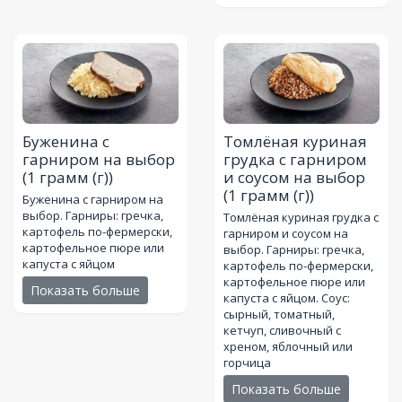
Буженина с
Томлёная куриная
гарниром на выбор
грудка с гарниром
(1 грамм (г))
и соусом на выбор
(1 грамм (г))
Буженина с гарниром на
выбор. Гарниры: гречка,
Томлёная куриная грудка с
картофель по-фермерски,
гарниром и соусом на
картофельное пюре или
выбор. Гарниры: гречка,
капуста с яйцом
картофель по-фермерски,
картофельное пюре или
Показать больше
капуста с яйцом. Соус:
сырный, томатный,
кетчуп, сливочный с
хреном, яблочный или
горчица
Показать больше