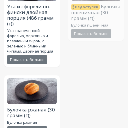
Уха из форели по-
Булочка
Недоступен
фински двойная
пшеничная
(30
порция
(486 грамм
грамм (г))
(г))
Булочка пшеничная
Уха с запеченной
Показать больше
форелью, морковью и
плавленым сыром, с
зеленью и блинными
чипами. Двойная порция
Показать больше
Булочка ржаная
(30
грамм (г))
Булочка ржаная