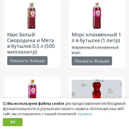
Квас Белый
Морс клюквенный 1
Смородина и Мята
л в бутылке
(1 литр)
в бутылке 0,5 л
(500
Фирменный клюквенный
миллилитр)
морс
Показать больше
Показать больше
Мы используем файлы cookie
для предоставления необходимой
функциональности и улучшения нашего сервиса. Используя наш веб-
Морс клюквенный
Добрый Кола без
сайт, вы соглашаетесь с нашей политикой:
правила
0,5 л в бутылке
(500
сахара 0,5 л
(500
OK
миллилитр)
миллилитр)