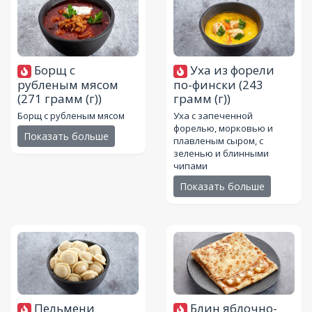
Борщ с
Уха из форели
рубленым мясом
по-фински
(243
(271 грамм (г))
грамм (г))
Борщ с рубленым мясом
Уха с запеченной
форелью, морковью и
Показать больше
плавленым сыром, с
зеленью и блинными
чипами
Показать больше
Пельмени
Блин яблочно-