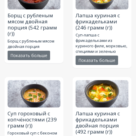
Борщ с рубленым
Лапша куриная с
мясом двойная
фрикадельками
порция
(542 грамм
(246 грамм (г))
(г))
Суп-лапша с
фрикадельками из
Борщ с рубленым мясом
куриного филе, морковью,
двойная порция
специями и зеленью
Показать больше
Показать больше
Суп гороховый с
Лапша куриная с
копчёностями
(239
фрикадельками
грамм (г))
двойная порция
(492 грамм (г))
Гороховый суп с беконом