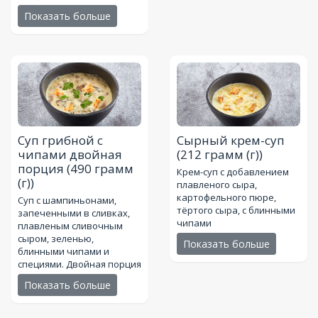
Показать больше
Суп грибной с
Сырный крем-суп
чипами двойная
(212 грамм (г))
порция
(490 грамм
Крем-суп с добавлением
(г))
плавленого сыра,
картофельного пюре,
Суп с шампиньонами,
тёртого сыра, с блинными
запеченными в сливках,
чипами
плавленым сливочным
сыром, зеленью,
Показать больше
блинными чипами и
специями. Двойная порция
Показать больше