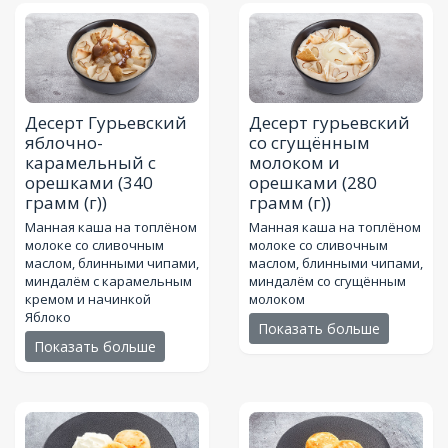
Десерт Гурьевский
Десерт гурьевский
яблочно-
со сгущённым
карамельный с
молоком и
орешками
(340
орешками
(280
грамм (г))
грамм (г))
Манная каша на топлёном
Манная каша на топлёном
молоке со сливочным
молоке со сливочным
маслом, блинными чипами,
маслом, блинными чипами,
миндалём с карамельным
миндалём со сгущённым
кремом и начинкой
молоком
Яблоко
Показать больше
Показать больше