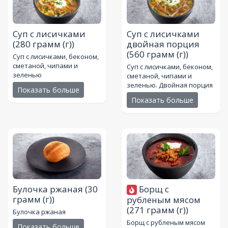
Суп с лисичками
Суп с лисичками
(280 грамм (г))
двойная порция
(560 грамм (г))
Суп с лисичками, беконом,
сметаной, чипами и
Суп с лисичками, беконом,
зеленью
сметаной, чипами и
зеленью. Двойная порция
Показать больше
Показать больше
Булочка ржаная
(30
Борщ с
грамм (г))
рубленым мясом
(271 грамм (г))
Булочка ржаная
Борщ с рубленым мясом
Показать больше