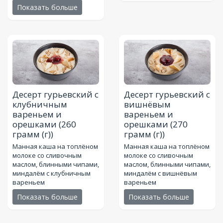
Показать больше
Десерт гурьевский с
Десерт гурьевский с
клубничным
вишнёвым
вареньем и
вареньем и
орешками
(260
орешками
(270
грамм (г))
грамм (г))
Манная каша на топлёном
Манная каша на топлёном
молоке со сливочным
молоке со сливочным
маслом, блинными чипами,
маслом, блинными чипами,
миндалём с клубничным
миндалём с вишнёвым
вареньем
вареньем
Показать больше
Показать больше