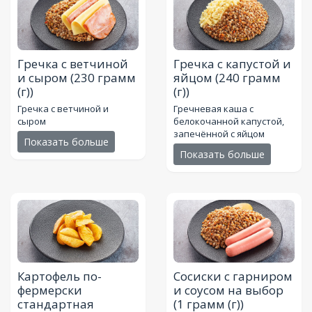
Гречка с ветчиной
Гречка с капустой и
и сыром
(230 грамм
яйцом
(240 грамм
(г))
(г))
Гречка с ветчиной и
Гречневая каша с
сыром
белокочанной капустой,
запечённой с яйцом
Показать больше
Показать больше
Картофель по-
Сосиски с гарниром
фермерски
и соусом на выбор
стандартная
(1 грамм (г))