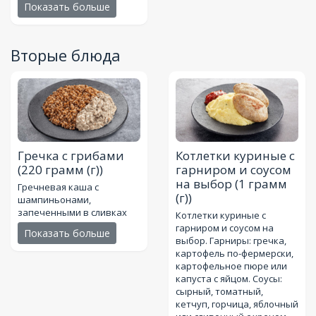
Показать больше
Вторые блюда
Гречка с грибами
Котлетки куриные с
(220 грамм (г))
гарниром и соусом
на выбор
(1 грамм
Гречневая каша с
(г))
шампиньонами,
запеченными в сливках
Котлетки куриные с
гарниром и соусом на
Показать больше
выбор. Гарниры: гречка,
картофель по-фермерски,
картофельное пюре или
капуста с яйцом. Соусы:
сырный, томатный,
кетчуп, горчица, яблочный