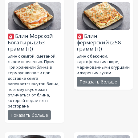
Блин Морской
Блин
Богатырь
(263
фермерский
(258
грамм (г))
грамм (г))
Блин с семгой, сметаной,
Блин с беконом,
сыром и зеленью. Прим.
картофельным пюре,
При хранении блина в
маринованными огурцами
термоупаковке и при
и жареным луком
доставке семга
Показать больше
запекается внутри блина,
поэтому вкус может
отличаться от блина,
который подается в
ресторане
Показать больше