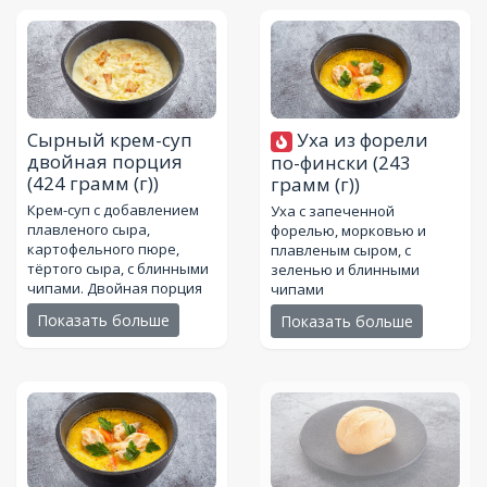
Сырный крем-суп
Уха из форели
двойная порция
по-фински
(243
(424 грамм (г))
грамм (г))
Крем-суп с добавлением
Уха с запеченной
плавленого сыра,
форелью, морковью и
картофельного пюре,
плавленым сыром, с
тёртого сыра, с блинными
зеленью и блинными
чипами. Двойная порция
чипами
Показать больше
Показать больше