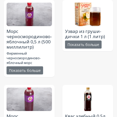
Морс
Узвар из груши-
черносмородиново-
дички 1 л
(1 литр)
яблочный 0,5 л
(500
Показать больше
миллилитр)
Фирменный
черносмородиново-
яблочный морс
Показать больше
Морс
Квас хлебный 0,5л