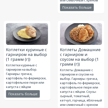
или сливочный с хреном
Показать больше
Котлетки куриные с
Котлеты Домашние
гарниром на выбор
с гарниром и
(1 грамм (г))
соусом на выбор
(1
грамм (г))
Котлетки куриные с
гарниром на выбор.
Котлеты Домашние с
Гарниры: гречка,
гарниром и соусом на
картофель по-фермерски,
выбор. Гарниры: гречка,
картофельное пюре или
картофель по-фермерски,
капуста с яйцом
картофельное пюре или
капуста с яйцом. Соусы:
Показать больше
сырный, томатный,
кетчуп, горчица, яблочный
или сливочный с хреном