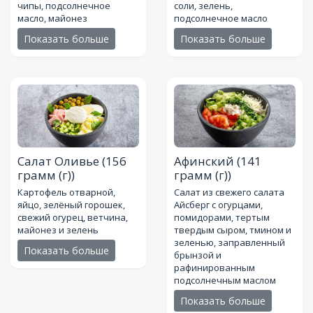
чипы, подсолнечное
соли, зелень,
масло, майонез
подсолнечное масло
Показать больше
Показать больше
Салат Оливье
(156
Афинский
(141
грамм (г))
грамм (г))
Картофель отварной,
Салат из свежего салата
яйцо, зелёный горошек,
Айсберг с огурцами,
свежий огурец, ветчина,
помидорами, тертым
майонез и зелень
твердым сыром, тмином и
зеленью, заправленный
Показать больше
брынзой и
рафинированным
подсолнечным маслом
Показать больше