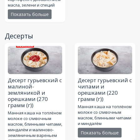
масла, зелени и специй
Показать больше
Десерты
Десерт гурьевский с
Десерт гурьевский с
малиной-
чипами и
земляникой и
орешками
(220
орешками
(270
грамм (г))
грамм (г))
Манная каша на топлёном
молоке со сливочным
Манная каша на топлёном
маслом, блинными чипами
молоке со сливочным
и миндалём
маслом, блинными чипами,
миндалём и малиново-
Показать больше
земляничным вареньем