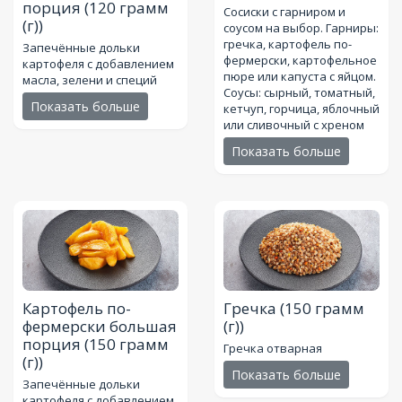
порция
(120 грамм
Сосиски с гарниром и
(г))
соусом на выбор. Гарниры:
гречка, картофель по-
Запечённые дольки
фермерски, картофельное
картофеля с добавлением
пюре или капуста с яйцом.
масла, зелени и специй
Соусы: сырный, томатный,
Показать больше
кетчуп, горчица, яблочный
или сливочный с хреном
Показать больше
Картофель по-
Гречка
(150 грамм
фермерски большая
(г))
порция
(150 грамм
Гречка отварная
(г))
Показать больше
Запечённые дольки
картофеля с добавлением