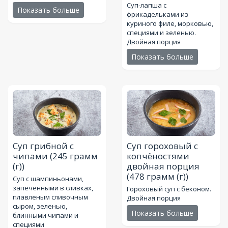
Суп-лапша с
Показать больше
фрикадельками из
куриного филе, морковью,
специями и зеленью.
Двойная порция
Показать больше
Суп грибной с
Суп гороховый с
чипами
(245 грамм
копчёностями
(г))
двойная порция
(478 грамм (г))
Суп с шампиньонами,
запеченными в сливках,
Гороховый суп с беконом.
плавленым сливочным
Двойная порция
сыром, зеленью,
Показать больше
блинными чипами и
специями