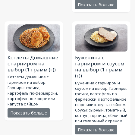
Показать больше
Котлеты Домашние
Буженина с
с гарниром на
гарниром и соусом
выбор
(1 грамм (г))
на выбор
(1 грамм
(г))
Котлеты Домашние с
гарниром на выбор.
Буженина с гарниром и
Гарниры: гречка,
соусом на выбор. Гарниры:
картофель по-фермерски,
гречка, картофель по-
картофельное пюре или
фермерски, картофельное
капуста с яйцом
пюре или капуста с яйцом.
Соусы: сырный, томатный,
Показать больше
кетчуп, горчица, яблочный
или сливочный с хреном
Показать больше