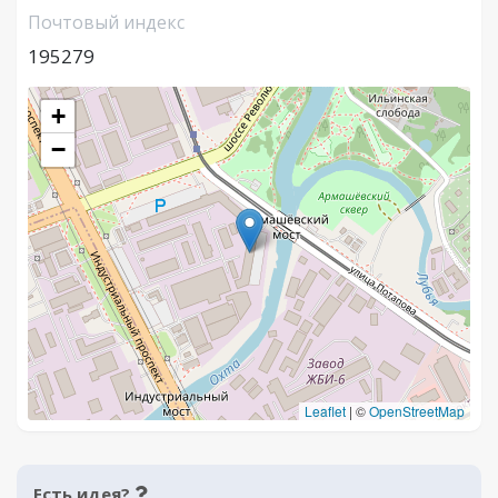
Почтовый индекс
195279
+
−
Leaflet
|
©
OpenStreetMap
Есть идея?