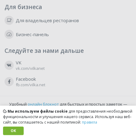
Для бизнеса
Для владельцев ресторанов
Бизнес-панель
Следуйте за нами дальше
VK
vk.com/vilkanet
Facebook
fb.com/vilka.net
Удобный
онлайн блокнот
для быстрых и простых заметок —
бесплатно и доступно прямо из браузера.
Мы используем файлы cookie
для предоставления необходимой
функциональности и улучшения нашего сервиса. Используя наш веб-
сайт, вы соглашаетесь с нашей политикой:
правила
© 2022-2026, vilka.net
Сделано с
OK