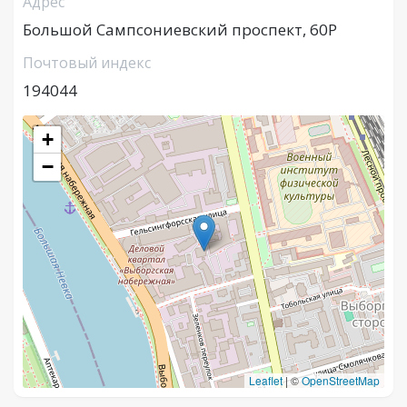
Адрес
Большой Сампсониевский проспект, 60Р
Почтовый индекс
194044
+
−
Leaflet
|
©
OpenStreetMap