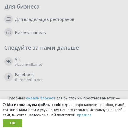
Для бизнеса
Для владельцев ресторанов
Бизнес-панель
Следуйте за нами дальше
VK
vk.com/vilkanet
Facebook
fb.com/vilka.net
Удобный
онлайн блокнот
для быстрых и простых заметок —
бесплатно и доступно прямо из браузера.
Мы используем файлы cookie
для предоставления необходимой
функциональности и улучшения нашего сервиса. Используя наш веб-
сайт, вы соглашаетесь с нашей политикой:
правила
© 2022-2026, vilka.net
Сделано с
OK