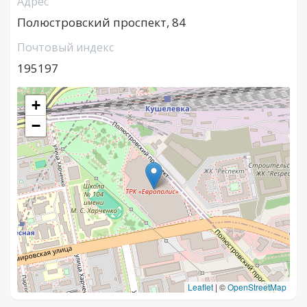
Адрес
Полюстровский проспект, 84
Почтовый индекс
195197
+
−
Leaflet
|
©
OpenStreetMap