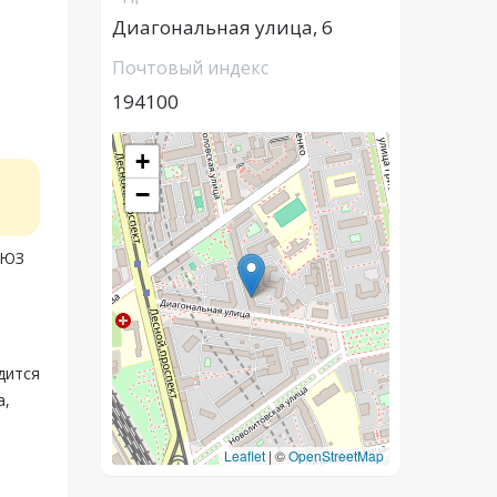
Диагональная улица, 6
Почтовый индекс
194100
+
−
ОЮЗ
дится
а,
Leaflet
|
©
OpenStreetMap