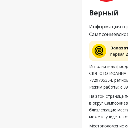
Верный
Информация о р
Сампсониевское
Заказа
первая 
Исполнитель (пр
СВЯТОГО ИОАННА ВО
7729705354, рег.но
Режим работы: с 09
На этой странице 
в округ Сампсониев
близлежащие места
можете увидеть то
Местоположение
о