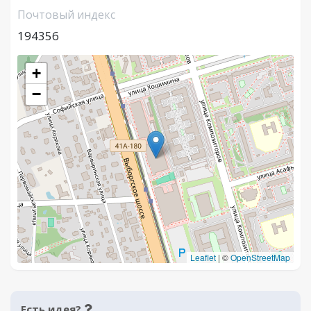
Почтовый индекс
194356
+
−
Leaflet
|
©
OpenStreetMap
Есть идея?