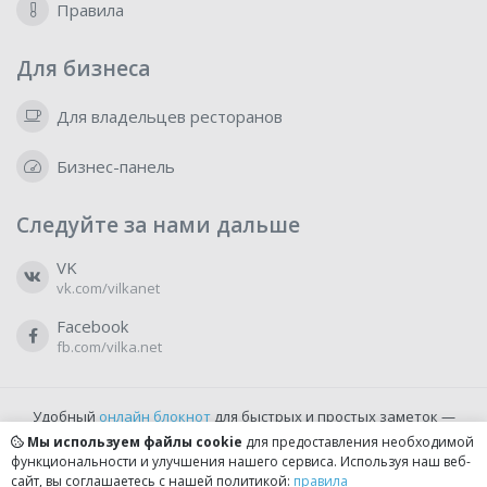
Правила
Для бизнеса
Для владельцев ресторанов
Бизнес-панель
Следуйте за нами дальше
VK
vk.com/vilkanet
Facebook
fb.com/vilka.net
Удобный
онлайн блокнот
для быстрых и простых заметок —
бесплатно и доступно прямо из браузера.
Мы используем файлы cookie
для предоставления необходимой
функциональности и улучшения нашего сервиса. Используя наш веб-
сайт, вы соглашаетесь с нашей политикой:
правила