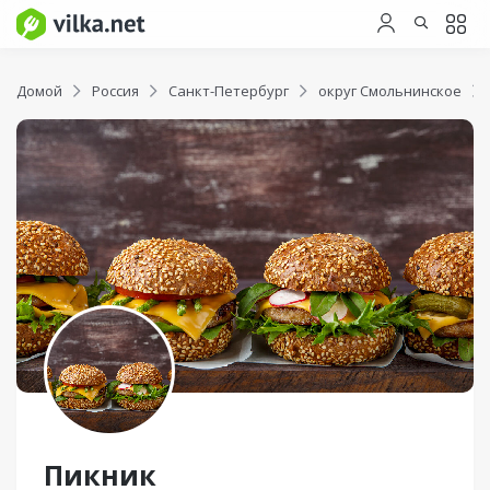
Домой
Россия
Санкт-Петербург
округ Смольнинское
Пикник