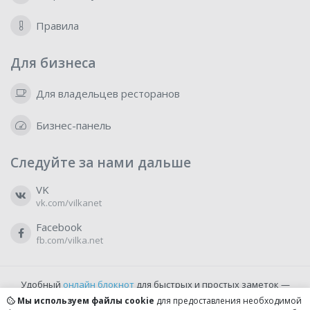
Правила
Для бизнеса
Для владельцев ресторанов
Бизнес-панель
Следуйте за нами дальше
VK
vk.com/vilkanet
Facebook
fb.com/vilka.net
Удобный
онлайн блокнот
для быстрых и простых заметок —
бесплатно и доступно прямо из браузера.
Мы используем файлы cookie
для предоставления необходимой