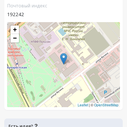
Почтовый индекс
192242
+
−
Leaflet
|
©
OpenStreetMap
Есть идея?