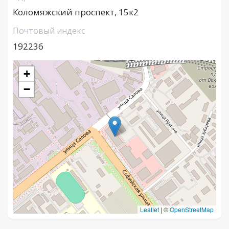
Коломяжский проспект, 15к2
Почтовый индекс
192236
+
−
Leaflet
|
©
OpenStreetMap