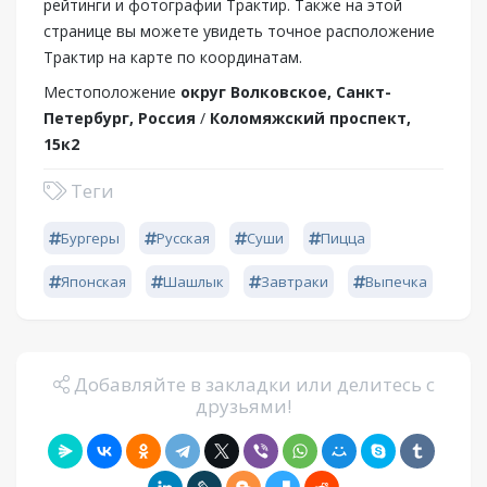
рейтинги и фотографии Трактир. Также на этой
странице вы можете увидеть точное расположение
Трактир на карте по координатам.
Местоположение
округ Волковское, Санкт-
Петербург, Россия
/
Коломяжский проспект,
15к2
Теги
Бургеры
Русская
Суши
Пицца
Японская
Шашлык
Завтраки
Выпечка
Добавляйте в закладки или делитесь с
друзьями!