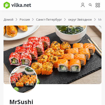
Домой
Россия
Санкт-Петербург
округ Звёздное
MrSu
MrSushi