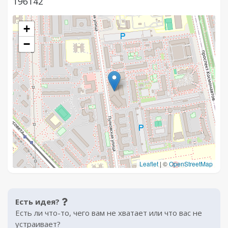
196142
+
−
Leaflet
|
©
OpenStreetMap
Есть идея?
Есть ли что-то, чего вам не хватает или что вас не
устраивает?