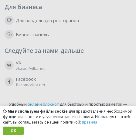
Для бизнеса
Для владельцев ресторанов
Бизнес-панель
Следуйте за нами дальше
VK
vk.com/vilkanet
Facebook
fb.com/vilka.net
Удобный
онлайн блокнот
для быстрых и простых заметок —
бесплатно и доступно прямо из браузера.
Мы используем файлы cookie
для предоставления необходимой
функциональности и улучшения нашего сервиса. Используя наш веб-
сайт, вы соглашаетесь с нашей политикой:
правила
© 2022-2026, vilka.net
Сделано с
OK