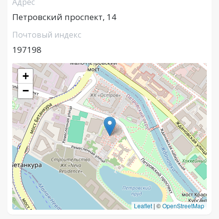
Адрес
Петровский проспект, 14
Почтовый индекс
197198
+
−
Leaflet
|
©
OpenStreetMap