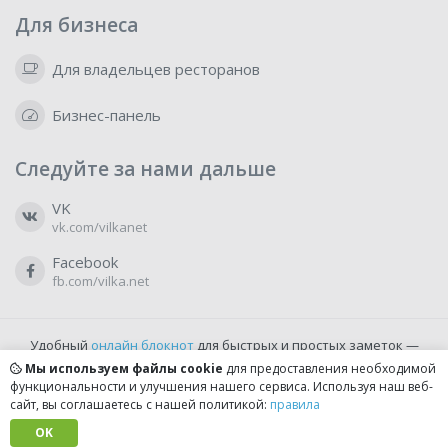
Для бизнеса
Для владельцев ресторанов
Бизнес-панель
Следуйте за нами дальше
VK
vk.com/vilkanet
Facebook
fb.com/vilka.net
Удобный
онлайн блокнот
для быстрых и простых заметок —
бесплатно и доступно прямо из браузера.
Мы используем файлы cookie
для предоставления необходимой
функциональности и улучшения нашего сервиса. Используя наш веб-
сайт, вы соглашаетесь с нашей политикой:
правила
© 2022-2026, vilka.net
Сделано с
OK