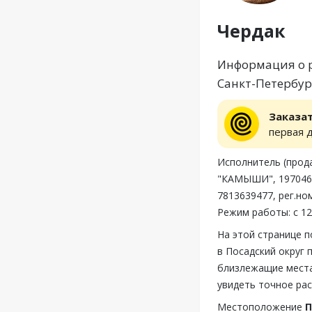
Чердак
Информация о р
Санкт-Петербур
Заказа
первая 
Исполнитель (пр
"КАМЫШИ", 197046, 
7813639477, рег.но
Режим работы: с 12
На этой странице 
в Посадский округ 
близлежащие места
увидеть точное ра
Местоположение
П