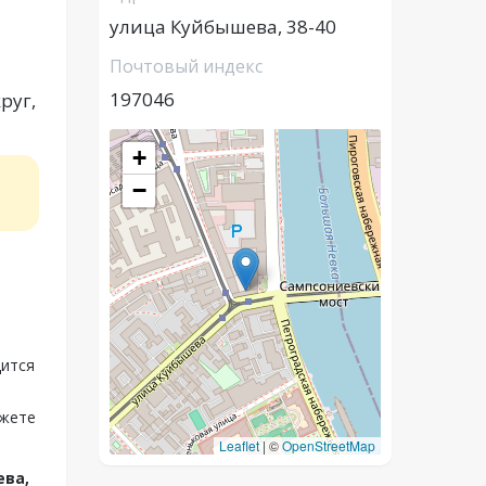
улица Куйбышева, 38-40
Почтовый индекс
197046
руг,
+
−
дится
ожете
Leaflet
|
©
OpenStreetMap
ева,