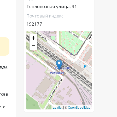
Тепловозная улица, 31
Почтовый индекс
192177
+
−
вды,
тся в
ете
Leaflet
|
©
OpenStreetMap