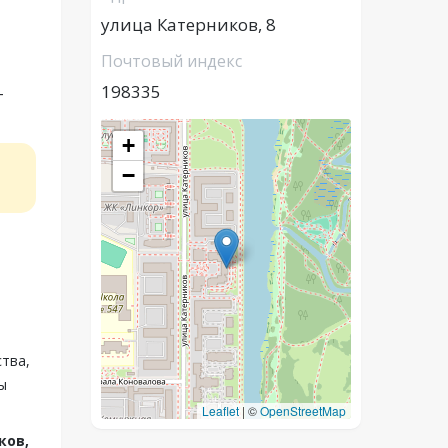
улица Катерников, 8
Почтовый индекс
198335
-
+
−
П
ства,
ы
Leaflet
|
©
OpenStreetMap
ков,