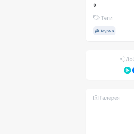
8
Теги
Шаурма
Доб
Галерея