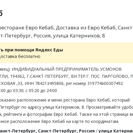
б
сторане Евро Кебаб, Доставка из Евро Кебаб, Санкт
т-Петербург, Россия, улица Катерников, 8
ть при помощи Яндекс Еды
доставка бесплатно
одавец): ИНДИВИДУАЛЬНЫЙ ПРЕДПРИНИМАТЕЛЬ УСМОНОВ
И, 194362, Г.САНКТ-ПЕТЕРБУРГ, ВН.ТЕР.Г. ПОС. ПАРГОЛОВО, 
ОВАЯ ,33, ИНН 784213495806, рег.номер 319774600307492
00 до 03:30; с 05:20 до 24:00
показано расположение и меню ресторана Евро Кебаб, который
Петербург по адресу улица Катерников, 8. Просматривайте удоб
, рейтинги и фотографии Евро Кебаб. Также на этой странице в
чное расположение Евро Кебаб на карте по координатам.
анкт-Петербург, Санкт-Петербург, Россия
/
улица Катерни