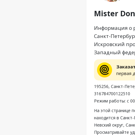
Mister Don
Информация о ре
Санкт-Петербур
Искровский прос
Западный федер
Заказа
первая 
195256, Санкт-Петер
316784700122510
Режим работы: с 00
На этой странице п
находится в Санкт-
Невский округ, Сан
Просматривайте удо