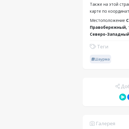
Также на этой стра
карте по координат
Местоположение
С
Правобережный, 1
Северо-Западный 
Теги
Шаурма
Доб
Галерея