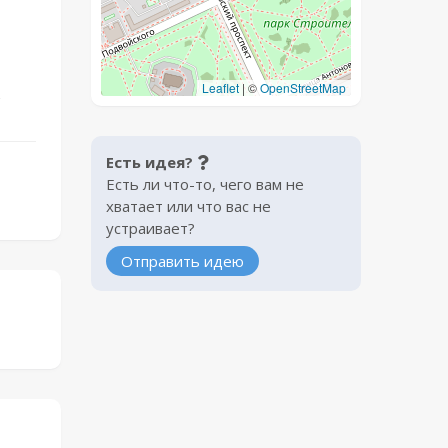
а
Leaflet
|
©
OpenStreetMap
,
Есть идея?
Есть ли что-то, чего вам не
хватает или что вас не
устраивает?
Отправить идею