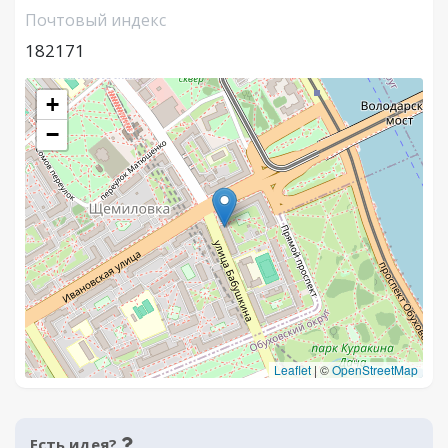
Почтовый индекс
182171
+
−
Leaflet
|
©
OpenStreetMap
Есть идея?